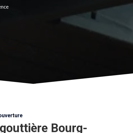
ence
uverture
gouttière Bourg-